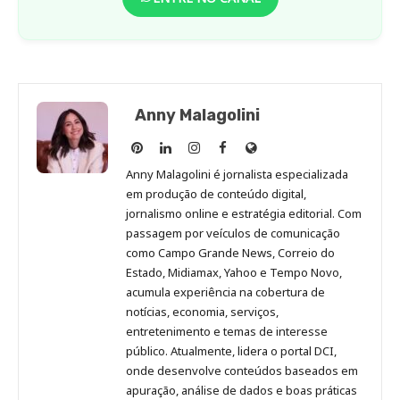
Anny Malagolini
Anny
Anny
Anny
Anny
Site
Malagolini
Malagolini
Malagolini
Malagolini
de
Anny Malagolini é jornalista especializada
no
no
no
no
Anny
em produção de conteúdo digital,
Pinterest
LinkedIn
Instagram
Facebook
Malagolini
jornalismo online e estratégia editorial. Com
passagem por veículos de comunicação
como Campo Grande News, Correio do
Estado, Midiamax, Yahoo e Tempo Novo,
acumula experiência na cobertura de
notícias, economia, serviços,
entretenimento e temas de interesse
público. Atualmente, lidera o portal DCI,
onde desenvolve conteúdos baseados em
apuração, análise de dados e boas práticas