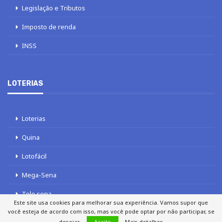
Legislação e Tributos
Imposto de renda
INSS
LOTERIAS
Loterias
Quina
Lotofácil
Mega-Sena
Tele sena
Este site usa cookies para melhorar sua experiência. Vamos supor que
você esteja de acordo com isso, mas você pode optar por não participar, se
desejar.
Aceito
Mais detalhes