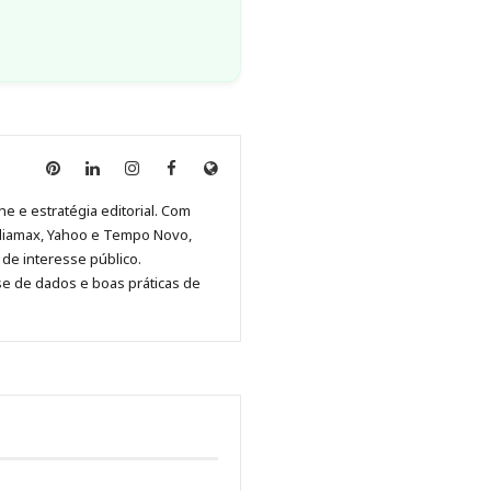
Anny
Anny
Anny
Anny
Site
Malagolini
Malagolini
Malagolini
Malagolini
de
ne e estratégia editorial. Com
no
no
no
no
Anny
diamax, Yahoo e Tempo Novo,
Pinterest
LinkedIn
Instagram
Facebook
Malagolini
de interesse público.
se de dados e boas práticas de