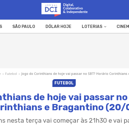
S
SÃO PAULO
DÓLAR HOJE
LOTERIAS
CINEM
A FAZENDA
WEB STORIES
e
›
Futebol
›
Jogo do Corinthians de hoje vai passar no SBT? Horário Corinthians 
FUTEBOL
thians de hoje vai passar n
rinthians e Bragantino (20/
ns nesta terça vai começar às 21h30 e vai p