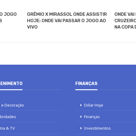
 O JOGO
GRÊMIO X MIRASSOL ONDE ASSISTIR
ONDE VAI
S
HOJE: ONDE VAI PASSAR O JOGO AO
CRUZEIRO
VIVO
NA COPA 
ENIMENTO
FINANÇAS
 e Decoração
Dólar Hoje
bridades
Finanças
ma & TV
Investimentos