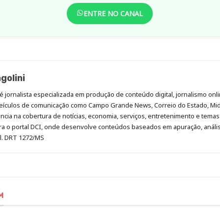
ENTRE NO CANAL
golini
é jornalista especializada em produção de conteúdo digital, jornalismo onli
eículos de comunicação como Campo Grande News, Correio do Estado, Mi
cia na cobertura de notícias, economia, serviços, entretenimento e temas 
era o portal DCI, onde desenvolve conteúdos baseados em apuração, análi
al. DRT 1272/MS
M