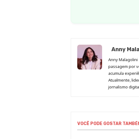
Anny Mala
Anny Malagolini 
passagem por v
acumula experiên
Atualmente, lid
jornalismo digit
VOCÊ PODE GOSTAR TAMBÉ