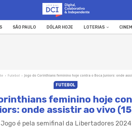
S
SÃO PAULO
DÓLAR HOJE
LOTERIAS
CINEM
A FAZENDA
WEB STORIES
te
›
Futebol
›
Jogo do Corinthians feminino hoje contra o Boca Juniors: onde assis
FUTEBOL
orinthians feminino hoje con
ors: onde assistir ao vivo (1
Jogo é pela semifinal da Libertadores 2024