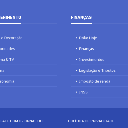
ENIMENTO
FINANÇAS
 e Decoração
Dólar Hoje
bridades
Finanças
ma & TV
Investimentos
ura
Legislação e Tributos
tronomia
Imposto de renda
INSS
FALE COM O JORNAL DCI
POLÍTICA DE PRIVACIDADE