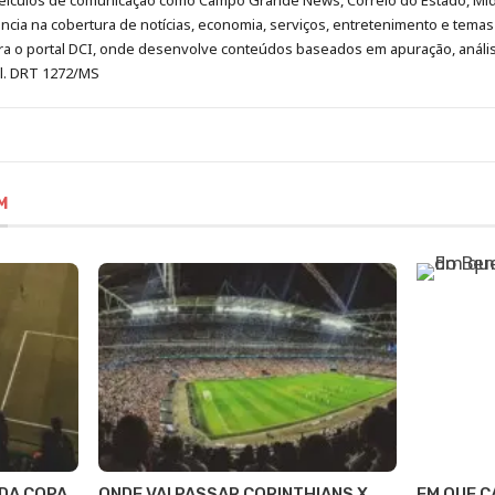
eículos de comunicação como Campo Grande News, Correio do Estado, Mi
cia na cobertura de notícias, economia, serviços, entretenimento e temas 
era o portal DCI, onde desenvolve conteúdos baseados em apuração, análi
al. DRT 1272/MS
M
 DA COPA
ONDE VAI PASSAR CORINTHIANS X
EM QUE C