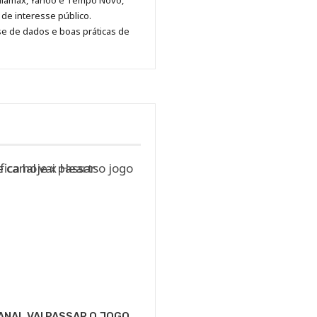
diamax, Yahoo e Tempo Novo,
Pinterest
LinkedIn
Instagram
Facebook
Malagolini
de interesse público.
se de dados e boas práticas de
ANAL VAI PASSAR O JOGO