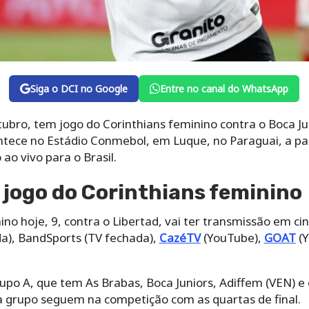
Siga o DCI no Google
Entre no canal do WhatsApp
tubro, tem jogo do Corinthians feminino contra o Boca Ju
ntece no Estádio Conmebol, em Luque, no Paraguai, a par
 ao vivo para o Brasil.
o jogo do Corinthians feminino
ino hoje, 9, contra o Libertad, vai ter transmissão em ci
da), BandSports (TV fechada),
CazéTV
(YouTube),
GOAT
(Y
upo A, que tem As Brabas, Boca Juniors, Adiffem (VEN) e o
a grupo seguem na competição com as quartas de final.