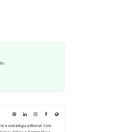
ão.
Anny
Anny
Anny
Anny
Site
Malagolini
Malagolini
Malagolini
Malagolini
de
ne e estratégia editorial. Com
no
no
no
no
Anny