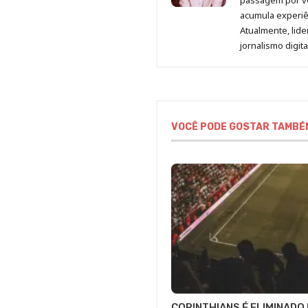
passagem por v
acumula experiên
Atualmente, lid
jornalismo digit
VOCÊ PODE GOSTAR TAMBÉ
CORINTHIANS É ELIMINADO