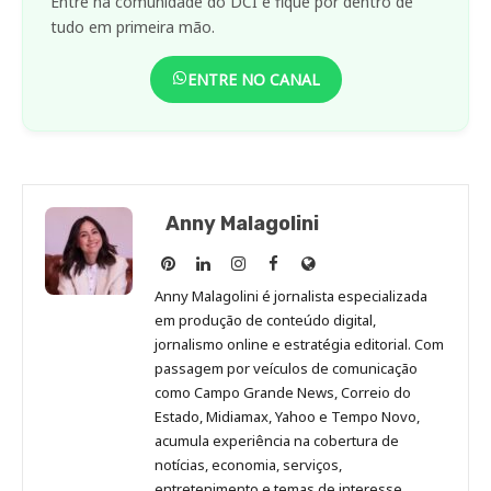
Entre na comunidade do DCI e fique por dentro de
tudo em primeira mão.
ENTRE NO CANAL
Anny Malagolini
Anny
Anny
Anny
Anny
Site
Malagolini
Malagolini
Malagolini
Malagolini
de
Anny Malagolini é jornalista especializada
no
no
no
no
Anny
em produção de conteúdo digital,
Pinterest
LinkedIn
Instagram
Facebook
Malagolini
jornalismo online e estratégia editorial. Com
passagem por veículos de comunicação
como Campo Grande News, Correio do
Estado, Midiamax, Yahoo e Tempo Novo,
acumula experiência na cobertura de
notícias, economia, serviços,
entretenimento e temas de interesse