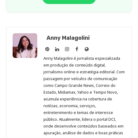
Anny Malagolini
Anny
Anny
Anny
Anny
Site
Malagolini
Malagolini
Malagolini
Malagolini
de
Anny Malagolini é jornalista especializada
no
no
no
no
Anny
em produção de conteúdo digital,
Pinterest
LinkedIn
Instagram
Facebook
Malagolini
jornalismo online e estratégia editorial. Com
passagem por veículos de comunicação
como Campo Grande News, Correio do
Estado, Midiamax, Yahoo e Tempo Novo,
acumula experiência na cobertura de
notícias, economia, serviços,
entretenimento e temas de interesse
público. Atualmente, lidera o portal DCI,
onde desenvolve conteúdos baseados em
apuração, análise de dados e boas práticas