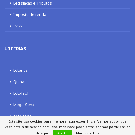
Legislação e Tributos
Imposto de renda
INSS
LOTERIAS
Loterias
Quina
Lotofácil
Mega-Sena
Tele sena
Este site usa cookies para melhorar sua experiência. Vamos supor que
você esteja de acordo com isso, mas você pode optar por não participar, se
desejar.
Aceito
Mais detalhes