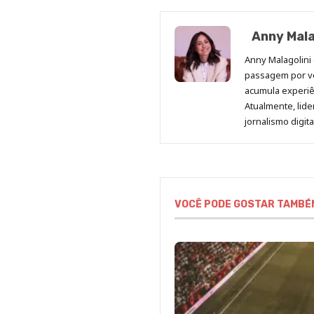
Anny Mala
Anny Malagolini 
passagem por v
acumula experiên
Atualmente, lid
jornalismo digit
VOCÊ PODE GOSTAR TAMBÉ