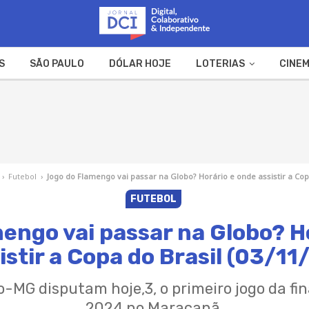
S
SÃO PAULO
DÓLAR HOJE
LOTERIAS
CINEM
A FAZENDA
WEB STORIES
›
Futebol
›
Jogo do Flamengo vai passar na Globo? Horário e onde assistir a Copa
FUTEBOL
engo vai passar na Globo? H
istir a Copa do Brasil (03/11
-MG disputam hoje,3, o primeiro jogo da fin
2024 no Maracanã.