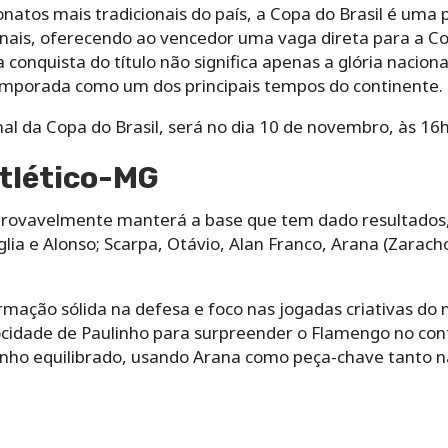
atos mais tradicionais do país, a Copa do Brasil é uma 
onais, oferecendo ao vencedor uma vaga direta para a Co
 conquista do título não significa apenas a glória naci
emporada como um dos principais tempos do continente.
inal da Copa do Brasil, será no dia 10 de novembro, às 16
Atlético-MG
provavelmente manterá a base que tem dado resultado
glia e Alonso; Scarpa, Otávio, Alan Franco, Arana (Zarach
mação sólida na defesa e foco nas jogadas criativas do
locidade de Paulinho para surpreender o Flamengo no co
ho equilibrado, usando Arana como peça-chave tanto n