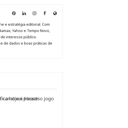
Anny
Anny
Anny
Anny
Site
Malagolini
Malagolini
Malagolini
Malagolini
de
ne e estratégia editorial. Com
no
no
no
no
Anny
diamax, Yahoo e Tempo Novo,
Pinterest
LinkedIn
Instagram
Facebook
Malagolini
de interesse público.
se de dados e boas práticas de