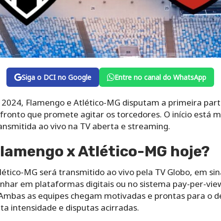
Siga o DCI no Google
Entre no canal do WhatsApp
 2024, Flamengo e Atlético-MG disputam a primeira parti
fronto que promete agitar os torcedores. O início está 
transmitida ao vivo na TV aberta e streaming.
Flamengo x Atlético-MG hoje?
ético-MG será transmitido ao vivo pela TV Globo, em sina
ar em plataformas digitais ou no sistema pay-per-view
Ambas as equipes chegam motivadas e prontas para o 
a intensidade e disputas acirradas.