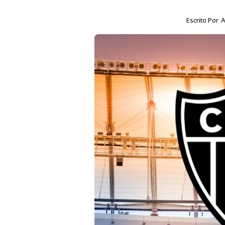
Escrito Por
A