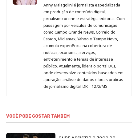
Malagolini
Malagolini
Malagolini
Malagolini
de
Anny Malagolini é jornalista especializada
no
no
no
no
Anny
em produção de conteúdo digital,
Pinterest
LinkedIn
Instagram
Facebook
Malagolini
jornalismo online e estratégia editorial. Com
passagem por veículos de comunicação
como Campo Grande News, Correio do
Estado, Midiamax, Yahoo e Tempo Novo,
acumula experiência na cobertura de
notícias, economia, serviços,
entretenimento e temas de interesse
público. Atualmente, lidera o portal DCI,
onde desenvolve conteúdos baseados em
apuração, análise de dados e boas práticas
de jornalismo digital. DRT 1272/MS
VOCÊ PODE GOSTAR TAMBÉM