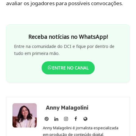
avaliar os jogadores para possíveis convocações.
Receba notícias no WhatsApp!
Entre na comunidade do DCI e fique por dentro de
tudo em primeira mão.
ENTRE NO CANAL
Anny Malagolini
Anny
Anny
Anny
Anny
Site
Malagolini
Malagolini
Malagolini
Malagolini
de
Anny Malagolini é jornalista especializada
no
no
no
no
Anny
em produção de conteúdo digital,