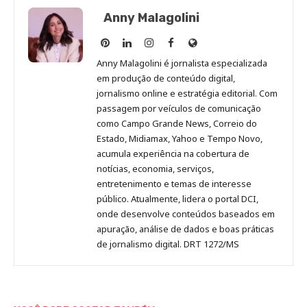
Anny Malagolini
Anny
Anny
Anny
Anny
Site
Malagolini
Malagolini
Malagolini
Malagolini
de
Anny Malagolini é jornalista especializada
no
no
no
no
Anny
em produção de conteúdo digital,
Pinterest
LinkedIn
Instagram
Facebook
Malagolini
jornalismo online e estratégia editorial. Com
passagem por veículos de comunicação
como Campo Grande News, Correio do
Estado, Midiamax, Yahoo e Tempo Novo,
acumula experiência na cobertura de
notícias, economia, serviços,
entretenimento e temas de interesse
público. Atualmente, lidera o portal DCI,
onde desenvolve conteúdos baseados em
apuração, análise de dados e boas práticas
de jornalismo digital. DRT 1272/MS