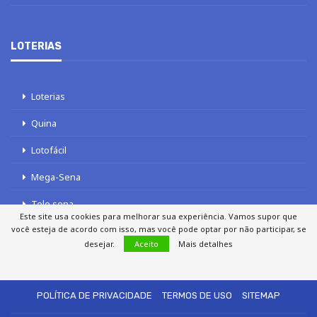
LOTERIAS
Loterias
Quina
Lotofácil
Mega-Sena
Tele sena
Este site usa cookies para melhorar sua experiência. Vamos supor que
você esteja de acordo com isso, mas você pode optar por não participar, se
desejar.
Aceito
Mais detalhes
SOBRE NÓS
AUTORES
FALE COM O JORNAL DCI
POLÍTICA DE PRIVACIDADE
TERMOS DE USO
SITEMAP