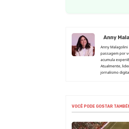
Anny Mala
Anny Malagolini 
passagem por v
acumula experiên
Atualmente, lid
jornalismo digit
VOCÊ PODE GOSTAR TAMBÉ