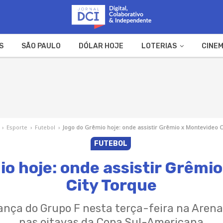
S
SÃO PAULO
DÓLAR HOJE
LOTERIAS
CINEM
A FAZENDA
WEB STORIES
›
Esporte
›
Futebol
›
Jogo do Grêmio hoje: onde assistir Grêmio x Montevideo C
FUTEBOL
o hoje: onde assistir Grêmi
City Torque
erança do Grupo F nesta terça-feira na Arena
nas oitavas da Copa Sul-Americana