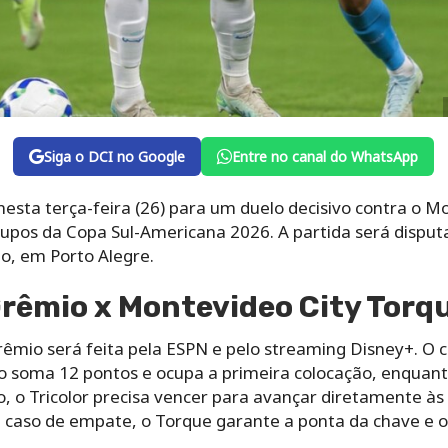
Siga o DCI no Google
Entre no canal do WhatsApp
sta terça-feira (26) para um duelo decisivo contra o Mo
upos da Copa Sul-Americana 2026. A partida será disput
io, em Porto Alegre.
Grêmio x Montevideo City Torqu
êmio será feita pela ESPN e pelo streaming Disney+. O c
io soma 12 pontos e ocupa a primeira colocação, enquan
o, o Tricolor precisa vencer para avançar diretamente às 
 caso de empate, o Torque garante a ponta da chave e o