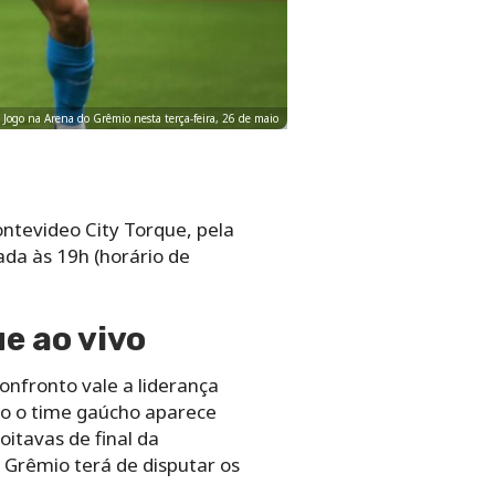
Jogo na Arena do Grêmio nesta terça-feira, 26 de maio
ntevideo City Torque, pela
ada às 19h (horário de
e ao vivo
onfronto vale a liderança
to o time gaúcho aparece
oitavas de final da
 Grêmio terá de disputar os