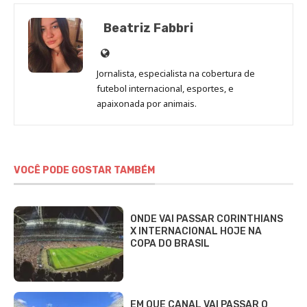
Beatriz Fabbri
Site
de
Jornalista, especialista na cobertura de
Beatriz
futebol internacional, esportes, e
Fabbri
apaixonada por animais.
VOCÊ PODE GOSTAR TAMBÉM
ONDE VAI PASSAR CORINTHIANS
X INTERNACIONAL HOJE NA
COPA DO BRASIL
EM QUE CANAL VAI PASSAR O