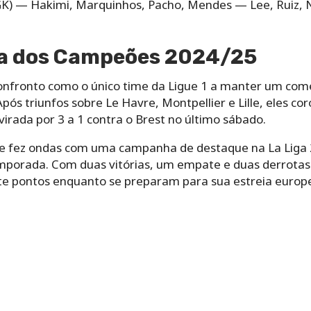
) — Hakimi, Marquinhos, Pacho, Mendes — Lee, Ruiz, 
a dos Campeões 2024/25
onfronto como o único time da Ligue 1 a manter um com
Após triunfos sobre Le Havre, Montpellier e Lille, eles c
irada por 3 a 1 contra o Brest no último sábado.
 que fez ondas com uma campanha de destaque na La Lig
porada. Com duas vitórias, um empate e duas derrotas 
ete pontos enquanto se preparam para sua estreia europe