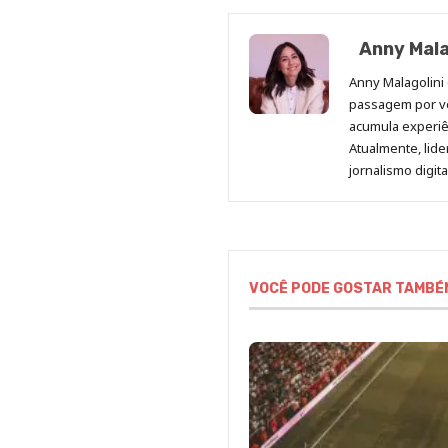
Anny Mala
Anny Malagolini 
passagem por v
acumula experiên
Atualmente, lid
jornalismo digit
VOCÊ PODE GOSTAR TAMBÉ