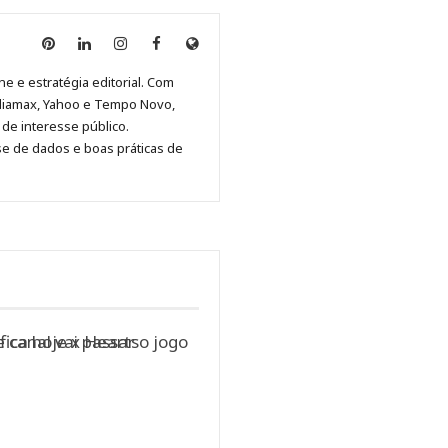
Anny
Anny
Anny
Anny
Site
Malagolini
Malagolini
Malagolini
Malagolini
de
ne e estratégia editorial. Com
no
no
no
no
Anny
diamax, Yahoo e Tempo Novo,
Pinterest
LinkedIn
Instagram
Facebook
Malagolini
de interesse público.
se de dados e boas práticas de