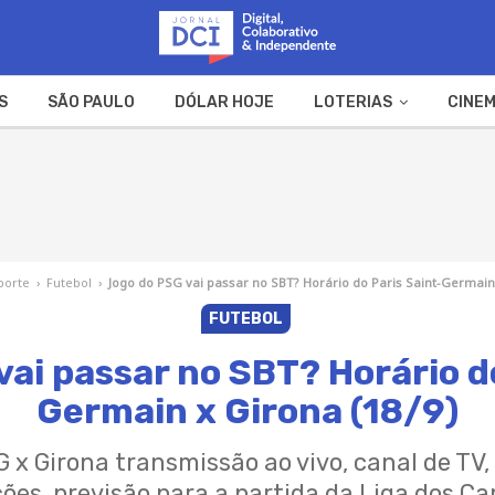
S
SÃO PAULO
DÓLAR HOJE
LOTERIAS
CINEM
A FAZENDA
WEB STORIES
porte
›
Futebol
›
Jogo do PSG vai passar no SBT? Horário do Paris Saint-Germain 
FUTEBOL
ai passar no SBT? Horário d
Germain x Girona (18/9)
 x Girona transmissão ao vivo, canal de TV, 
ões, previsão para a partida da Liga dos 