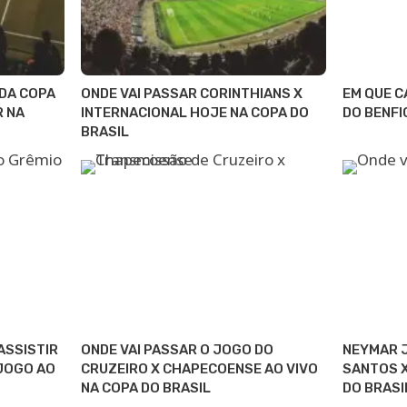
 DA COPA
ONDE VAI PASSAR CORINTHIANS X
EM QUE C
R NA
INTERNACIONAL HOJE NA COPA DO
DO BENFI
BRASIL
ASSISTIR
ONDE VAI PASSAR O JOGO DO
NEYMAR J
 JOGO AO
CRUZEIRO X CHAPECOENSE AO VIVO
SANTOS X
NA COPA DO BRASIL
DO BRASI