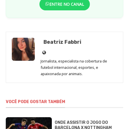
ENTRE NO CANAL
Beatriz Fabbri
Site
de
Jornalista, especialista na cobertura de
Beatriz
futebol internacional, esportes, e
Fabbri
apaixonada por animais.
VOCÊ PODE GOSTAR TAMBÉM
ONDE ASSISTIR O JOGO DO
BARCELONA X NOTTINGHAM