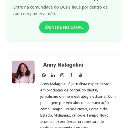
Entre na comunidade do DCI e fique por dentro de
tudo em primeira mão.
ENTRE NO CANAL
Anny Malagolini
Anny
Anny
Anny
Anny
Site
Malagolini
Malagolini
Malagolini
Malagolini
de
Anny Malagolini é jornalista especializada
no
no
no
no
Anny
em produção de conteúdo digital,
Pinterest
LinkedIn
Instagram
Facebook
Malagolini
jornalismo online e estratégia editorial. Com
passagem por veículos de comunicação
como Campo Grande News, Correio do
Estado, Midiamax, Yahoo e Tempo Novo,
acumula experiência na cobertura de
notícias, economia, serviços,