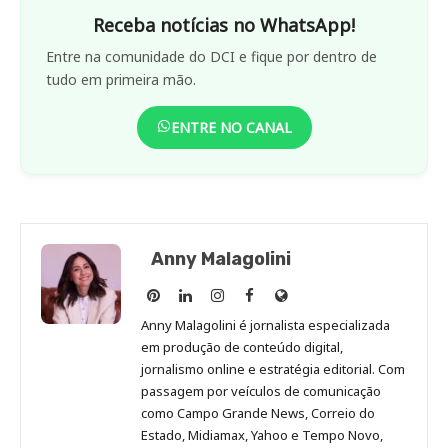
Receba notícias no WhatsApp!
Entre na comunidade do DCI e fique por dentro de
tudo em primeira mão.
ENTRE NO CANAL
Anny Malagolini
Anny
Anny
Anny
Anny
Site
Malagolini
Malagolini
Malagolini
Malagolini
de
Anny Malagolini é jornalista especializada
no
no
no
no
Anny
em produção de conteúdo digital,
Pinterest
LinkedIn
Instagram
Facebook
Malagolini
jornalismo online e estratégia editorial. Com
passagem por veículos de comunicação
como Campo Grande News, Correio do
Estado, Midiamax, Yahoo e Tempo Novo,