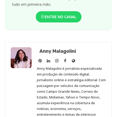
tudo em primeira mão.
ENTRE NO CANAL
Anny Malagolini
Anny
Anny
Anny
Anny
Site
Malagolini
Malagolini
Malagolini
Malagolini
de
Anny Malagolini é jornalista especializada
no
no
no
no
Anny
em produção de conteúdo digital,
Pinterest
LinkedIn
Instagram
Facebook
Malagolini
jornalismo online e estratégia editorial. Com
passagem por veículos de comunicação
como Campo Grande News, Correio do
Estado, Midiamax, Yahoo e Tempo Novo,
acumula experiência na cobertura de
notícias, economia, serviços,
entretenimento e temas de interesse