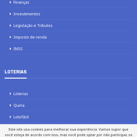
Finanças
Investimentos
Legislação e Tributos
Imposto de renda
INSS
LOTERIAS
Loterias
Quina
Lotofácil
Mega-Sena
Este site usa cookies para melhorar sua experiência. Vamos supor que
você esteja de acordo com isso, mas você pode optar por não participar, se