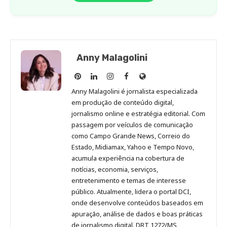
Anny Malagolini
Anny
Anny
Anny
Anny
Site
Malagolini
Malagolini
Malagolini
Malagolini
de
Anny Malagolini é jornalista especializada
no
no
no
no
Anny
em produção de conteúdo digital,
Pinterest
LinkedIn
Instagram
Facebook
Malagolini
jornalismo online e estratégia editorial. Com
passagem por veículos de comunicação
como Campo Grande News, Correio do
Estado, Midiamax, Yahoo e Tempo Novo,
acumula experiência na cobertura de
notícias, economia, serviços,
entretenimento e temas de interesse
público. Atualmente, lidera o portal DCI,
onde desenvolve conteúdos baseados em
apuração, análise de dados e boas práticas
de jornalismo digital. DRT 1272/MS