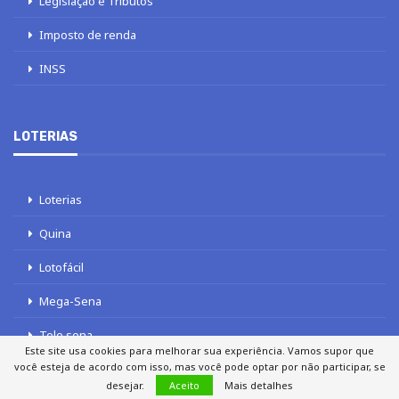
Legislação e Tributos
Imposto de renda
INSS
LOTERIAS
Loterias
Quina
Lotofácil
Mega-Sena
Tele sena
Este site usa cookies para melhorar sua experiência. Vamos supor que
você esteja de acordo com isso, mas você pode optar por não participar, se
desejar.
Aceito
Mais detalhes