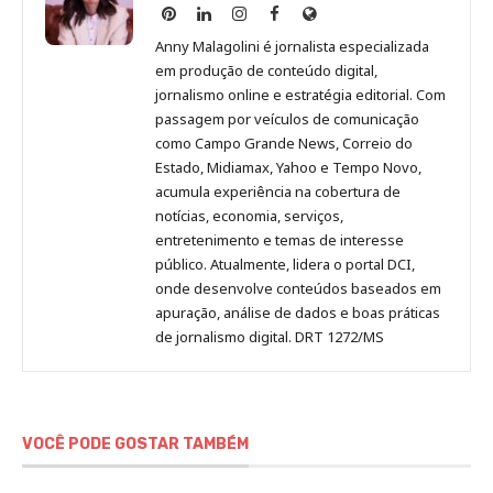
Anny
Anny
Anny
Anny
Site
Malagolini
Malagolini
Malagolini
Malagolini
de
Anny Malagolini é jornalista especializada
no
no
no
no
Anny
em produção de conteúdo digital,
Pinterest
LinkedIn
Instagram
Facebook
Malagolini
jornalismo online e estratégia editorial. Com
passagem por veículos de comunicação
como Campo Grande News, Correio do
Estado, Midiamax, Yahoo e Tempo Novo,
acumula experiência na cobertura de
notícias, economia, serviços,
entretenimento e temas de interesse
público. Atualmente, lidera o portal DCI,
onde desenvolve conteúdos baseados em
apuração, análise de dados e boas práticas
de jornalismo digital. DRT 1272/MS
VOCÊ PODE GOSTAR TAMBÉM