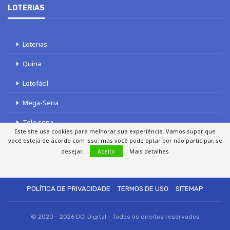
LOTERIAS
Loterias
Quina
Lotofácil
Mega-Sena
Tele sena
Este site usa cookies para melhorar sua experiência. Vamos supor que
você esteja de acordo com isso, mas você pode optar por não participar, se
desejar.
Aceito
Mais detalhes
SOBRE NÓS
AUTORES
FALE COM O JORNAL DCI
POLÍTICA DE PRIVACIDADE
TERMOS DE USO
SITEMAP
© 2020 - 2026 DCI Digital - Todos os direitos reservados