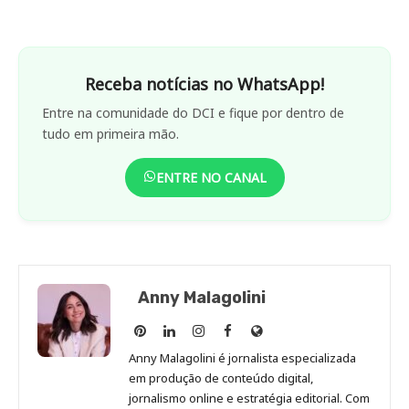
Receba notícias no WhatsApp!
Entre na comunidade do DCI e fique por dentro de
tudo em primeira mão.
ENTRE NO CANAL
Anny Malagolini
Anny
Anny
Anny
Anny
Site
Malagolini
Malagolini
Malagolini
Malagolini
de
Anny Malagolini é jornalista especializada
no
no
no
no
Anny
em produção de conteúdo digital,
Pinterest
LinkedIn
Instagram
Facebook
Malagolini
jornalismo online e estratégia editorial. Com