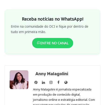
Receba notícias no WhatsApp!
Entre na comunidade do DCI e fique por dentro de
tudo em primeira mão.
ENTRE NO CANAL
Anny Malagolini
Anny
Anny
Anny
Anny
Site
Malagolini
Malagolini
Malagolini
Malagolini
de
Anny Malagolini é jornalista especializada
no
no
no
no
Anny
em produção de conteúdo digital,
Pinterest
LinkedIn
Instagram
Facebook
Malagolini
jornalismo online e estratégia editorial. Com
passagem por veículos de comunicação