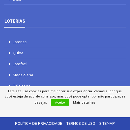
LOTERIAS
Loterias
Quina
Lotofácil
Mega-Sena
Tele sena
Este site usa cookies para melhorar sua experiência. Vamos supor que
você esteja de acordo com isso, mas você pode optar por não participar, se
desejar.
Aceito
Mais detalhes
SOBRE NÓS
AUTORES
FALE COM O JORNAL DCI
POLÍTICA DE PRIVACIDADE
TERMOS DE USO
SITEMAP