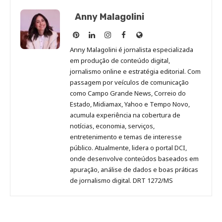
Anny Malagolini
Anny
Anny
Anny
Anny
Site
Malagolini
Malagolini
Malagolini
Malagolini
de
Anny Malagolini é jornalista especializada
no
no
no
no
Anny
em produção de conteúdo digital,
Pinterest
LinkedIn
Instagram
Facebook
Malagolini
jornalismo online e estratégia editorial. Com
passagem por veículos de comunicação
como Campo Grande News, Correio do
Estado, Midiamax, Yahoo e Tempo Novo,
acumula experiência na cobertura de
notícias, economia, serviços,
entretenimento e temas de interesse
público. Atualmente, lidera o portal DCI,
onde desenvolve conteúdos baseados em
apuração, análise de dados e boas práticas
de jornalismo digital. DRT 1272/MS