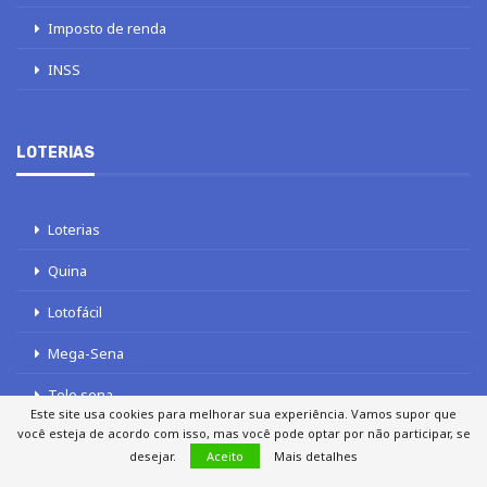
Imposto de renda
INSS
LOTERIAS
Loterias
Quina
Lotofácil
Mega-Sena
Tele sena
Este site usa cookies para melhorar sua experiência. Vamos supor que
você esteja de acordo com isso, mas você pode optar por não participar, se
desejar.
Aceito
Mais detalhes