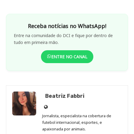
Receba notícias no WhatsApp!
Entre na comunidade do DCI e fique por dentro de
tudo em primeira mão.
ENTRE NO CANAL
Beatriz Fabbri
Site
de
Jornalista, especialista na cobertura de
Beatriz
futebol internacional, esportes, e
Fabbri
apaixonada por animais.