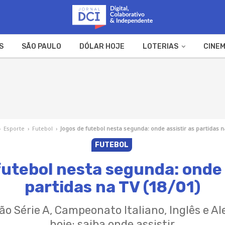
S
SÃO PAULO
DÓLAR HOJE
LOTERIAS
CINEM
A FAZENDA
WEB STORIES
›
Esporte
›
Futebol
›
Jogos de futebol nesta segunda: onde assistir as partidas n
FUTEBOL
utebol nesta segunda: onde 
partidas na TV (18/01)
rão Série A, Campeonato Italiano, Inglês e A
hoje; saiba onde assistir