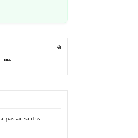
Site
de
nimais.
Beatriz
Fabbri