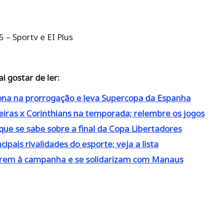
5 – Sportv e EI Plus
 gostar de ler:
lona na prorrogação e leva Supercopa da Espanha
eiras x Corinthians na temporada; relembre os jogos
 que se sabe sobre a final da Copa Libertadores
cipais rivalidades do esporte; veja a lista
erem à campanha e se solidarizam com Manaus