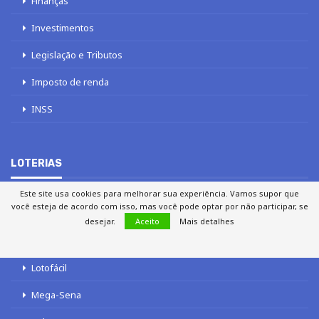
Finanças
Investimentos
Legislação e Tributos
Imposto de renda
INSS
LOTERIAS
Este site usa cookies para melhorar sua experiência. Vamos supor que
você esteja de acordo com isso, mas você pode optar por não participar, se
Loterias
desejar.
Aceito
Mais detalhes
Quina
Lotofácil
Mega-Sena