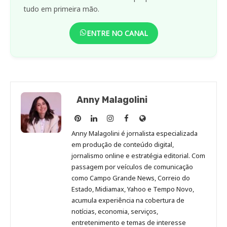
tudo em primeira mão.
ENTRE NO CANAL
Anny Malagolini
Anny
Anny
Anny
Anny
Site
Malagolini
Malagolini
Malagolini
Malagolini
de
Anny Malagolini é jornalista especializada
no
no
no
no
Anny
em produção de conteúdo digital,
Pinterest
LinkedIn
Instagram
Facebook
Malagolini
jornalismo online e estratégia editorial. Com
passagem por veículos de comunicação
como Campo Grande News, Correio do
Estado, Midiamax, Yahoo e Tempo Novo,
acumula experiência na cobertura de
notícias, economia, serviços,
entretenimento e temas de interesse