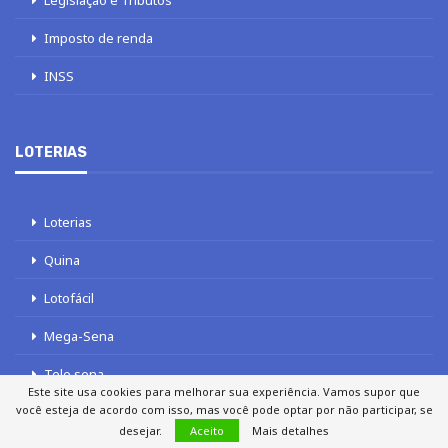
Imposto de renda
INSS
LOTERIAS
Loterias
Quina
Lotofácil
Mega-Sena
Tele sena
Este site usa cookies para melhorar sua experiência. Vamos supor que
você esteja de acordo com isso, mas você pode optar por não participar, se
desejar.
Aceito
Mais detalhes