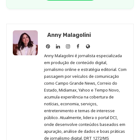
Anny Malagolini
Anny
Anny
Anny
Anny
Site
Malagolini
Malagolini
Malagolini
Malagolini
de
Anny Malagolini é jornalista especializada
no
no
no
no
Anny
em produção de conteúdo digital,
Pinterest
LinkedIn
Instagram
Facebook
Malagolini
jornalismo online e estratégia editorial. Com
passagem por veículos de comunicação
como Campo Grande News, Correio do
Estado, Midiamax, Yahoo e Tempo Novo,
acumula experiência na cobertura de
notícias, economia, serviços,
entretenimento e temas de interesse
público. Atualmente, lidera o portal DCI,
onde desenvolve conteúdos baseados em
apuração, análise de dados e boas práticas
de jornalismo digital. DRT 1272/MS