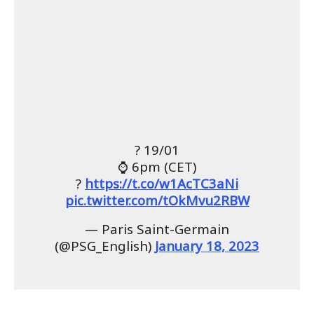
?️ 19/01
⌚️ 6pm (CET)
?
https://t.co/w1AcTC3aNi
pic.twitter.com/tOkMvu2RBW
— Paris Saint-Germain
(@PSG_English)
January 18, 2023