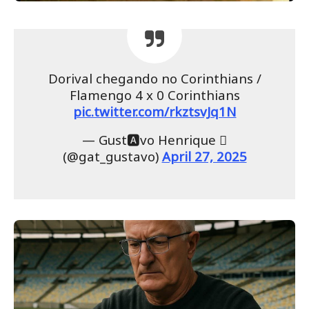
Dorival chegando no Corinthians /
Flamengo 4 x 0 Corinthians
pic.twitter.com/rkztsvJq1N
— Gust🅰️vo Henrique 
(@gat_gustavo)
April 27, 2025