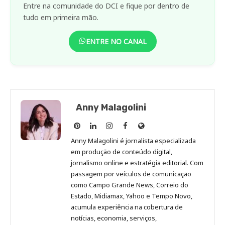
Entre na comunidade do DCI e fique por dentro de
tudo em primeira mão.
ENTRE NO CANAL
Anny Malagolini
Anny
Anny
Anny
Anny
Site
Malagolini
Malagolini
Malagolini
Malagolini
de
Anny Malagolini é jornalista especializada
no
no
no
no
Anny
em produção de conteúdo digital,
Pinterest
LinkedIn
Instagram
Facebook
Malagolini
jornalismo online e estratégia editorial. Com
passagem por veículos de comunicação
como Campo Grande News, Correio do
Estado, Midiamax, Yahoo e Tempo Novo,
acumula experiência na cobertura de
notícias, economia, serviços,