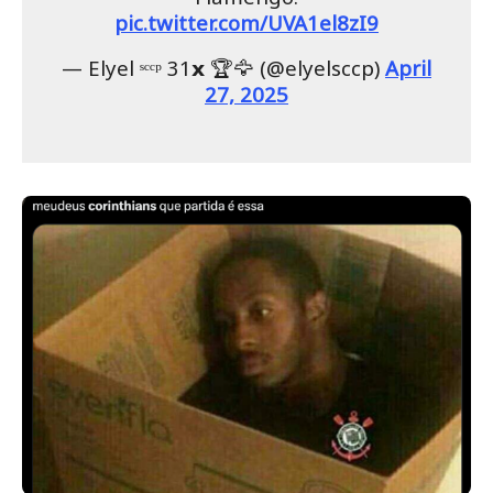
pic.twitter.com/UVA1el8zI9
— Elyel ˢᶜᶜᵖ 31𝘅 🏆🦅 (@elyelsccp)
April
27, 2025