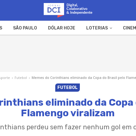
S
SÃO PAULO
DÓLAR HOJE
LOTERIAS
CINEM
A FAZENDA
WEB STORIES
sporte
›
Futebol
›
Memes do Corinthians eliminado da Copa do Brasil pelo Flam
FUTEBOL
inthians eliminado da Copa d
Flamengo viralizam
inthians perdeu sem fazer nenhum gol em 