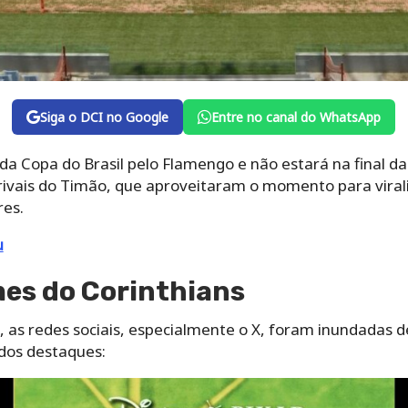
Siga o DCI no Google
Entre no canal do WhatsApp
 da Copa do Brasil pelo Flamengo e não estará na final d
 rivais do Timão, que aproveitaram o momento para vira
res.
u
mes do Corinthians
u, as redes sociais, especialmente o X, foram inundadas
 dos destaques: