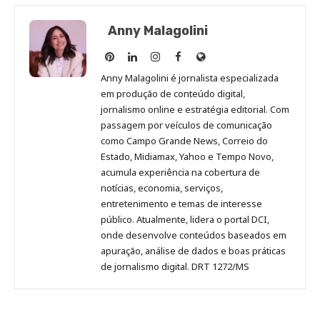
Anny Malagolini
Anny
Anny
Anny
Anny
Site
Malagolini
Malagolini
Malagolini
Malagolini
de
Anny Malagolini é jornalista especializada
no
no
no
no
Anny
em produção de conteúdo digital,
Pinterest
LinkedIn
Instagram
Facebook
Malagolini
jornalismo online e estratégia editorial. Com
passagem por veículos de comunicação
como Campo Grande News, Correio do
Estado, Midiamax, Yahoo e Tempo Novo,
acumula experiência na cobertura de
notícias, economia, serviços,
entretenimento e temas de interesse
público. Atualmente, lidera o portal DCI,
onde desenvolve conteúdos baseados em
apuração, análise de dados e boas práticas
de jornalismo digital. DRT 1272/MS