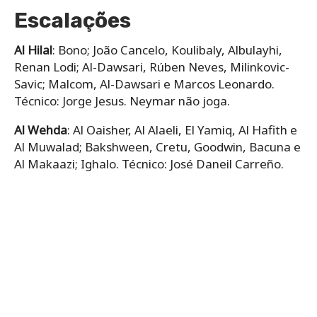
Escalações
Al Hilal
: Bono; João Cancelo, Koulibaly, Albulayhi,
Renan Lodi; Al-Dawsari, Rúben Neves, Milinkovic-
Savic; Malcom, Al-Dawsari e Marcos Leonardo.
Técnico: Jorge Jesus. Neymar não joga.
Al Wehda
: Al Oaisher, Al Alaeli, El Yamiq, Al Hafith e
Al Muwalad; Bakshween, Cretu, Goodwin, Bacuna e
Al Makaazi; Ighalo. Técnico: José Daneil Carreño.