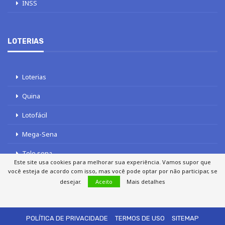
INSS
LOTERIAS
Loterias
Quina
Lotofácil
Mega-Sena
Tele sena
Este site usa cookies para melhorar sua experiência. Vamos supor que
você esteja de acordo com isso, mas você pode optar por não participar, se
desejar.
Aceito
Mais detalhes
SOBRE NÓS
AUTORES
FALE COM O JORNAL DCI
POLÍTICA DE PRIVACIDADE
TERMOS DE USO
SITEMAP