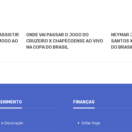
ASSISTIR
ONDE VAI PASSAR O JOGO DO
NEYMAR J
 JOGO AO
CRUZEIRO X CHAPECOENSE AO VIVO
SANTOS X
NA COPA DO BRASIL
DO BRASI
ENIMENTO
FINANÇAS
 e Decoração
Dólar Hoje