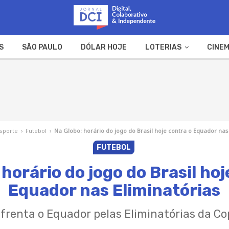
S
SÃO PAULO
DÓLAR HOJE
LOTERIAS
CINEM
A FAZENDA
WEB STORIES
sporte
›
Futebol
›
Na Globo: horário do jogo do Brasil hoje contra o Equador nas
FUTEBOL
 horário do jogo do Brasil hoj
Equador nas Eliminatórias
frenta o Equador pelas Eliminatórias da C