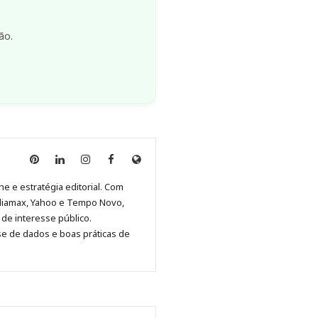
ão.
Anny
Anny
Anny
Anny
Site
Malagolini
Malagolini
Malagolini
Malagolini
de
ne e estratégia editorial. Com
no
no
no
no
Anny
diamax, Yahoo e Tempo Novo,
Pinterest
LinkedIn
Instagram
Facebook
Malagolini
de interesse público.
se de dados e boas práticas de