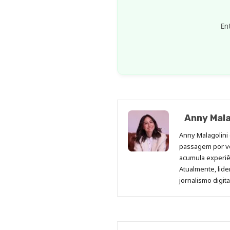
En
Anny Mala
Anny Malagolini 
passagem por v
acumula experiên
Atualmente, lid
jornalismo digit