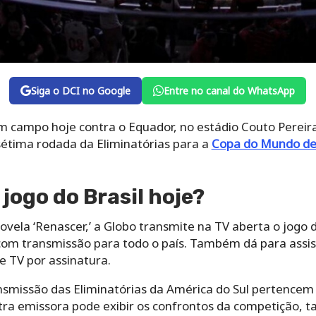
Siga o DCI no Google
Entre no canal do WhatsApp
em campo hoje contra o Equador, no estádio Couto Pereira
é sétima rodada da Eliminatórias para a
Copa do Mundo de
 jogo do Brasil hoje?
novela ‘Renascer,’ a Globo transmite na TV aberta o jogo 
 com transmissão para todo o país. Também dá para assist
e TV por assinatura.
ransmissão das Eliminatórias da América do Sul pertence
ra emissora pode exibir os confrontos da competição, t