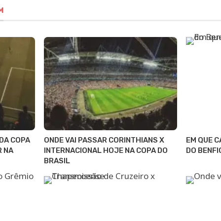
M
 DA COPA
ONDE VAI PASSAR CORINTHIANS X
EM QUE C
R NA
INTERNACIONAL HOJE NA COPA DO
DO BENFI
BRASIL