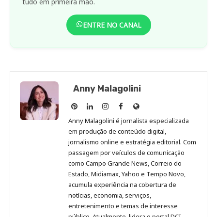
tudo em primeira mão.
ENTRE NO CANAL
Anny Malagolini
Anny
Anny
Anny
Anny
Site
Malagolini
Malagolini
Malagolini
Malagolini
de
Anny Malagolini é jornalista especializada
no
no
no
no
Anny
em produção de conteúdo digital,
Pinterest
LinkedIn
Instagram
Facebook
Malagolini
jornalismo online e estratégia editorial. Com
passagem por veículos de comunicação
como Campo Grande News, Correio do
Estado, Midiamax, Yahoo e Tempo Novo,
acumula experiência na cobertura de
notícias, economia, serviços,
entretenimento e temas de interesse
público. Atualmente, lidera o portal DCI,