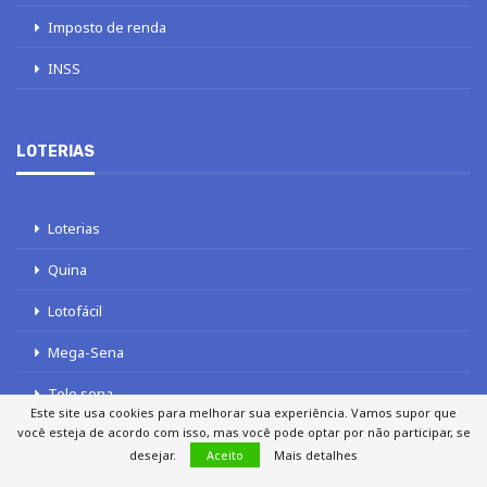
Imposto de renda
INSS
LOTERIAS
Loterias
Quina
Lotofácil
Mega-Sena
Tele sena
Este site usa cookies para melhorar sua experiência. Vamos supor que
você esteja de acordo com isso, mas você pode optar por não participar, se
desejar.
Aceito
Mais detalhes