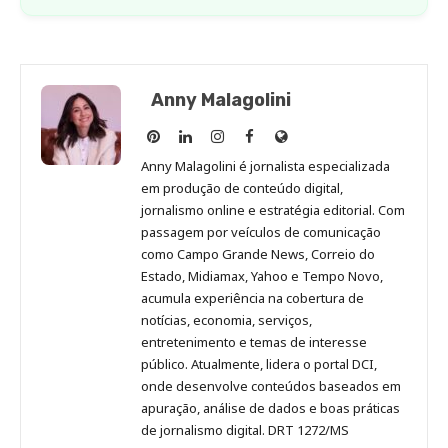
Anny Malagolini
Anny
Anny
Anny
Anny
Site
Malagolini
Malagolini
Malagolini
Malagolini
de
Anny Malagolini é jornalista especializada
no
no
no
no
Anny
em produção de conteúdo digital,
Pinterest
LinkedIn
Instagram
Facebook
Malagolini
jornalismo online e estratégia editorial. Com
passagem por veículos de comunicação
como Campo Grande News, Correio do
Estado, Midiamax, Yahoo e Tempo Novo,
acumula experiência na cobertura de
notícias, economia, serviços,
entretenimento e temas de interesse
público. Atualmente, lidera o portal DCI,
onde desenvolve conteúdos baseados em
apuração, análise de dados e boas práticas
de jornalismo digital. DRT 1272/MS