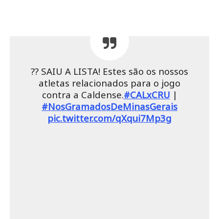
?? SAIU A LISTA! Estes são os nossos
atletas relacionados para o jogo
contra a Caldense.
#CALxCRU
|
#NosGramadosDeMinasGerais
pic.twitter.com/qXqui7Mp3g