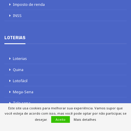
Imposto de renda
INSS
LOTERIAS
Loterias
Quina
Lotofácil
Mega-Sena
Tele sena
Este site usa cookies para melhorar sua experiência. Vamos supor que
você esteja de acordo com isso, mas você pode optar por não participar, se
desejar.
Aceito
Mais detalhes