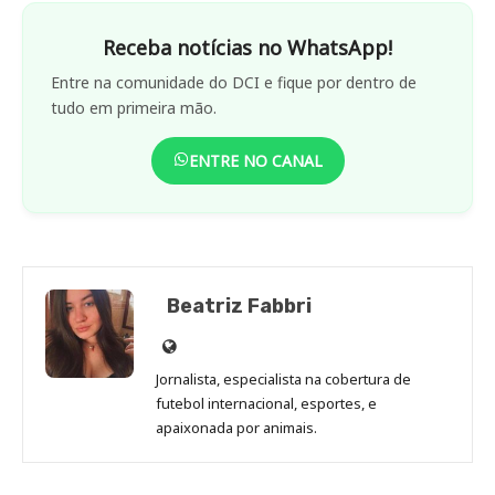
Receba notícias no WhatsApp!
Entre na comunidade do DCI e fique por dentro de
tudo em primeira mão.
ENTRE NO CANAL
Beatriz Fabbri
Site
de
Jornalista, especialista na cobertura de
Beatriz
futebol internacional, esportes, e
Fabbri
apaixonada por animais.