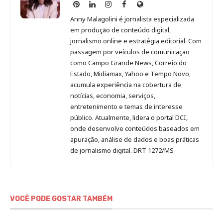
Anny
Anny
Anny
Anny
Site
Malagolini
Malagolini
Malagolini
Malagolini
de
Anny Malagolini é jornalista especializada
no
no
no
no
Anny
em produção de conteúdo digital,
Pinterest
LinkedIn
Instagram
Facebook
Malagolini
jornalismo online e estratégia editorial. Com
passagem por veículos de comunicação
como Campo Grande News, Correio do
Estado, Midiamax, Yahoo e Tempo Novo,
acumula experiência na cobertura de
notícias, economia, serviços,
entretenimento e temas de interesse
público. Atualmente, lidera o portal DCI,
onde desenvolve conteúdos baseados em
apuração, análise de dados e boas práticas
de jornalismo digital. DRT 1272/MS
VOCÊ PODE GOSTAR TAMBÉM