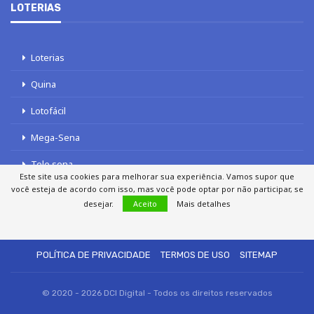
LOTERIAS
Loterias
Quina
Lotofácil
Mega-Sena
Tele sena
Este site usa cookies para melhorar sua experiência. Vamos supor que
você esteja de acordo com isso, mas você pode optar por não participar, se
desejar.
Aceito
Mais detalhes
SOBRE NÓS
AUTORES
FALE COM O JORNAL DCI
POLÍTICA DE PRIVACIDADE
TERMOS DE USO
SITEMAP
© 2020 - 2026 DCI Digital - Todos os direitos reservados