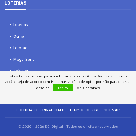
LOTERIAS
Loterias
Quina
Lotofácil
Mega-Sena
Tele sena
Este site usa cookies para melhorar sua experiência. Vamos supor que
você esteja de acordo com isso, mas você pode optar por não participar, se
desejar.
Aceito
Mais detalhes
SOBRE NÓS
AUTORES
FALE COM O JORNAL DCI
POLÍTICA DE PRIVACIDADE
TERMOS DE USO
SITEMAP
© 2020 - 2026 DCI Digital - Todos os direitos reservados