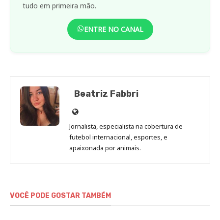
tudo em primeira mão.
ENTRE NO CANAL
Beatriz Fabbri
Site
de
Jornalista, especialista na cobertura de
Beatriz
futebol internacional, esportes, e
Fabbri
apaixonada por animais.
VOCÊ PODE GOSTAR TAMBÉM