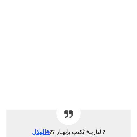
?التاريـخ يُكتب بإبهـار ??
#الهلال