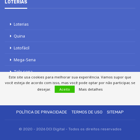
LOTERIAS
Loterias
Quina
Lotofácil
Mega-Sena
Tele sena
Este site usa cookies para melhorar sua experiência. Vamos supor que
você esteja de acordo com isso, mas você pode optar por não participar, se
desejar.
Aceito
Mais detalhes
SOBRE NÓS
AUTORES
FALE COM O JORNAL DCI
POLÍTICA DE PRIVACIDADE
TERMOS DE USO
SITEMAP
© 2020 - 2026 DCI Digital - Todos os direitos reservados