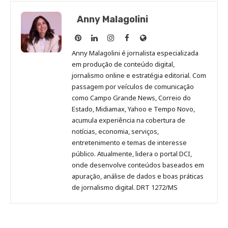
Anny Malagolini
Anny
Anny
Anny
Anny
Site
Malagolini
Malagolini
Malagolini
Malagolini
de
Anny Malagolini é jornalista especializada
no
no
no
no
Anny
em produção de conteúdo digital,
Pinterest
LinkedIn
Instagram
Facebook
Malagolini
jornalismo online e estratégia editorial. Com
passagem por veículos de comunicação
como Campo Grande News, Correio do
Estado, Midiamax, Yahoo e Tempo Novo,
acumula experiência na cobertura de
notícias, economia, serviços,
entretenimento e temas de interesse
público. Atualmente, lidera o portal DCI,
onde desenvolve conteúdos baseados em
apuração, análise de dados e boas práticas
de jornalismo digital. DRT 1272/MS