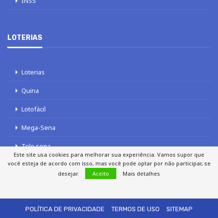
INSS
LOTERIAS
Loterias
Quina
Lotofácil
Mega-Sena
Tele sena
Este site usa cookies para melhorar sua experiência. Vamos supor que
você esteja de acordo com isso, mas você pode optar por não participar, se
desejar.
Aceito
Mais detalhes
SOBRE NÓS
AUTORES
FALE COM O JORNAL DCI
POLÍTICA DE PRIVACIDADE
TERMOS DE USO
SITEMAP