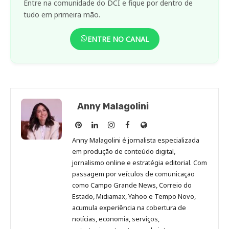
Entre na comunidade do DCI e fique por dentro de
tudo em primeira mão.
ENTRE NO CANAL
Anny Malagolini
Anny
Anny
Anny
Anny
Site
Malagolini
Malagolini
Malagolini
Malagolini
de
Anny Malagolini é jornalista especializada
no
no
no
no
Anny
em produção de conteúdo digital,
Pinterest
LinkedIn
Instagram
Facebook
Malagolini
jornalismo online e estratégia editorial. Com
passagem por veículos de comunicação
como Campo Grande News, Correio do
Estado, Midiamax, Yahoo e Tempo Novo,
acumula experiência na cobertura de
notícias, economia, serviços,