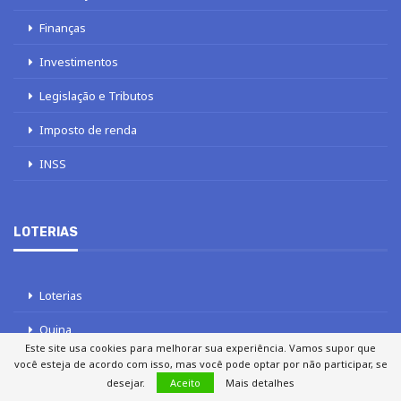
Finanças
Investimentos
Legislação e Tributos
Imposto de renda
INSS
LOTERIAS
Loterias
Quina
Este site usa cookies para melhorar sua experiência. Vamos supor que
Lotofácil
você esteja de acordo com isso, mas você pode optar por não participar, se
desejar.
Aceito
Mais detalhes
Mega-Sena