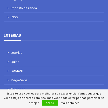
Imposto de renda
INSS
LOTERIAS
Loterias
Quina
Lotofácil
Mega-Sena
Tele sena
Este site usa cookies para melhorar sua experiência. Vamos supor que
você esteja de acordo com isso, mas você pode optar por não participar, se
desejar.
Aceito
Mais detalhes