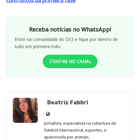
confrontos da primeira fase
Receba notícias no WhatsApp!
Entre na comunidade do DCI e fique por dentro de
tudo em primeira mão.
ENTRE NO CANAL
Beatriz Fabbri
Site
de
Jornalista, especialista na cobertura de
Beatriz
futebol internacional, esportes, e
Fabbri
apaixonada por animais.