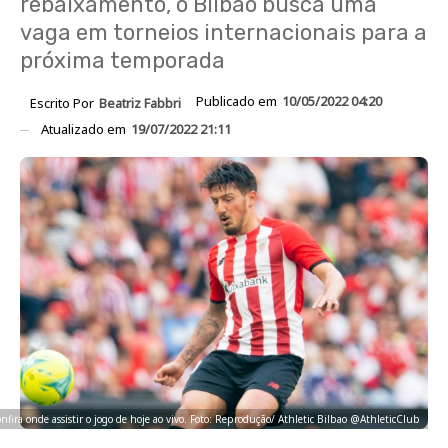
rebaixamento, o Bilbao busca uma
vaga em torneios internacionais para a
próxima temporada
Publicado em
10/05/2022 04:20
Escrito Por
Beatriz Fabbri
Atualizado em
19/07/2022 21:11
nfira onde assistir o jogo de hoje ao vivo. Foto: Reprodução/ Athletic Bilbao @AthleticClub