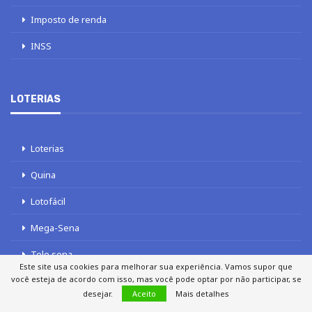
Imposto de renda
INSS
LOTERIAS
Loterias
Quina
Lotofácil
Mega-Sena
Tele sena
Este site usa cookies para melhorar sua experiência. Vamos supor que
você esteja de acordo com isso, mas você pode optar por não participar, se
desejar.
Aceito
Mais detalhes