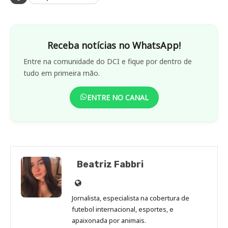
Receba notícias no WhatsApp!
Entre na comunidade do DCI e fique por dentro de
tudo em primeira mão.
ENTRE NO CANAL
Beatriz Fabbri
Site
de
Jornalista, especialista na cobertura de
Beatriz
futebol internacional, esportes, e
Fabbri
apaixonada por animais.