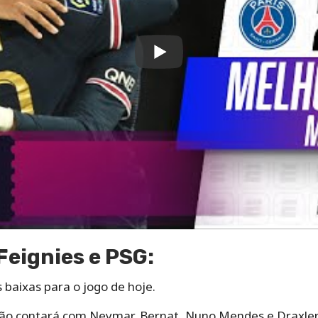
Feignies e PSG:
 baixas para o jogo de hoje.
não contará com Neymar, Bernat, Nuno Mendes e Draxler,