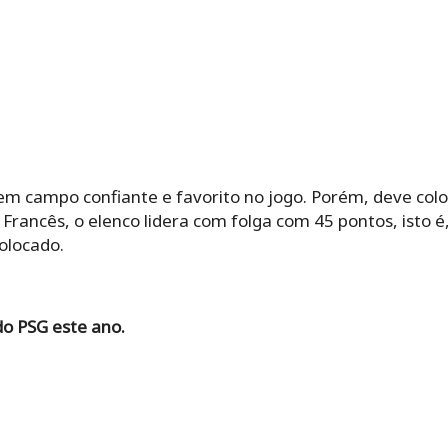
 em campo confiante e favorito no jogo. Porém, deve co
rancês, o elenco lidera com folga com 45 pontos, isto 
olocado.
do PSG este ano.