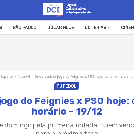
S
SÃO PAULO
DÓLAR HOJE
LOTERIAS
CINEM
A FAZENDA
WEB STORIES
Esporte
›
Futebol
›
Onde assistir jogo do Feignies x PSG hoje: canal, online e ho
FUTEBOL
jogo do Feignies x PSG hoje: 
horário – 19/12
e domingo pela primeira rodada, quem vence
para a próxima fase