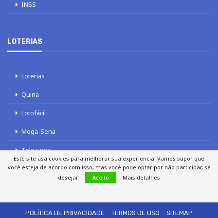
INSS
LOTERIAS
Loterias
Quina
Lotofácil
Mega-Sena
Tele sena
Este site usa cookies para melhorar sua experiência. Vamos supor que
você esteja de acordo com isso, mas você pode optar por não participar, se
desejar.
Aceito
Mais detalhes
SOBRE NÓS
AUTORES
FALE COM O JORNAL DCI
POLÍTICA DE PRIVACIDADE
TERMOS DE USO
SITEMAP