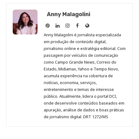
Anny Malagolini
Anny
Anny
Anny
Anny
Site
Malagolini
Malagolini
Malagolini
Malagolini
de
Anny Malagolini é jornalista especializada
no
no
no
no
Anny
em produção de conteúdo digital,
Pinterest
LinkedIn
Instagram
Facebook
Malagolini
jornalismo online e estratégia editorial. Com
passagem por veículos de comunicação
como Campo Grande News, Correio do
Estado, Midiamax, Yahoo e Tempo Novo,
acumula experiência na cobertura de
notícias, economia, serviços,
entretenimento e temas de interesse
público. Atualmente, lidera o portal DCI,
onde desenvolve conteúdos baseados em
apuração, análise de dados e boas práticas
de jornalismo digital. DRT 1272/MS