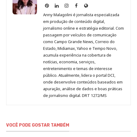
Anny
Anny
Anny
Anny
Site
Malagolini
Malagolini
Malagolini
Malagolini
de
Anny Malagolini é jornalista especializada
no
no
no
no
Anny
em produção de conteúdo digital,
Pinterest
LinkedIn
Instagram
Facebook
Malagolini
jornalismo online e estratégia editorial. Com
passagem por veículos de comunicação
como Campo Grande News, Correio do
Estado, Midiamax, Yahoo e Tempo Novo,
acumula experiência na cobertura de
notícias, economia, serviços,
entretenimento e temas de interesse
público. Atualmente, lidera o portal DCI,
onde desenvolve conteúdos baseados em
apuração, análise de dados e boas práticas
de jornalismo digital. DRT 1272/MS
VOCÊ PODE GOSTAR TAMBÉM