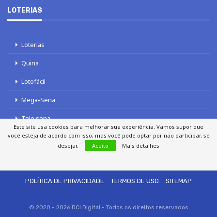
LOTERIAS
Loterias
Quina
Lotofácil
Mega-Sena
Tele sena
Este site usa cookies para melhorar sua experiência. Vamos supor que
você esteja de acordo com isso, mas você pode optar por não participar, se
desejar.
Aceito
Mais detalhes
SOBRE NÓS
AUTORES
FALE COM O JORNAL DCI
POLÍTICA DE PRIVACIDADE
TERMOS DE USO
SITEMAP
© 2020 - 2026 DCI Digital - Todos os direitos reservados