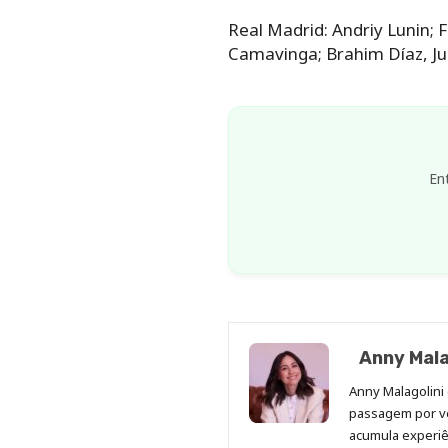
Real Madrid: Andriy Lunin; 
Camavinga; Brahim Díaz, Jud
En
Anny Mala
Anny Malagolini 
passagem por v
acumula experiên