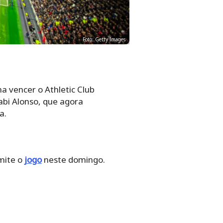
Foto: Getty Images
 vencer o Athletic Club
abi Alonso, que agora
a.
mite o
jogo
neste domingo.