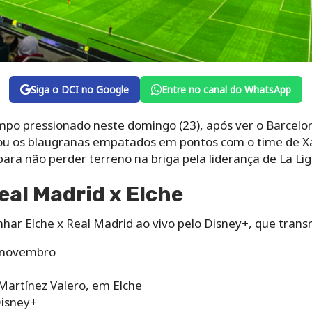
Siga o DCI no Google
Entre no canal do WhatsApp
po pressionado neste domingo (23), após ver o Barcelona
ocou os blaugranas empatados em pontos com o time de X
para não perder terreno na briga pela liderança de La Lig
al Madrid x Elche
ar Elche x Real Madrid ao vivo pelo Disney+, que trans
 novembro
Martínez Valero, em Elche
Disney+