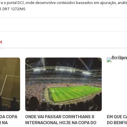
era o portal DCI, onde desenvolve conteúdos baseados em apuração, análi
al. DRT 1272/MS
M
 DA COPA
ONDE VAI PASSAR CORINTHIANS X
EM QUE C
R NA
INTERNACIONAL HOJE NA COPA DO
DO BENFI