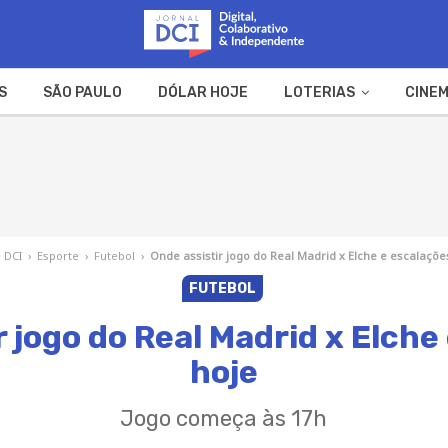
S
SÃO PAULO
DÓLAR HOJE
LOTERIAS
CINEM
A FAZENDA
WEB STORIES
l DCI
›
Esporte
›
Futebol
›
Onde assistir jogo do Real Madrid x Elche e escalaçõe
FUTEBOL
r jogo do Real Madrid x Elche
hoje
Jogo começa às 17h