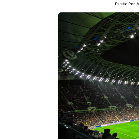
Escrito Por
A