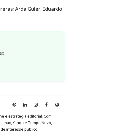
rreras; Arda Güler, Eduardo
ão.
Anny
Anny
Anny
Anny
Site
Malagolini
Malagolini
Malagolini
Malagolini
de
ne e estratégia editorial. Com
no
no
no
no
Anny
diamax, Yahoo e Tempo Novo,
Pinterest
LinkedIn
Instagram
Facebook
Malagolini
de interesse público.