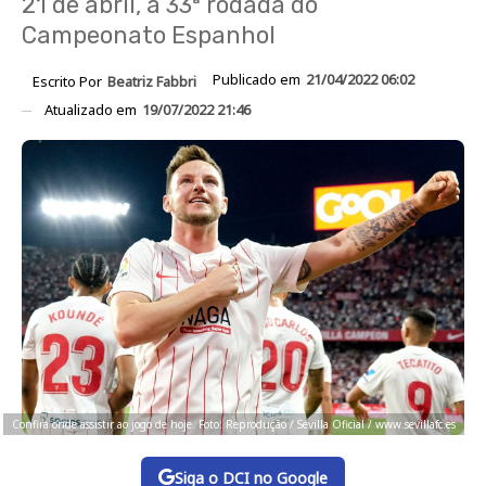
21 de abril, a 33ª rodada do
Campeonato Espanhol
Publicado em
21/04/2022 06:02
Escrito Por
Beatriz Fabbri
Atualizado em
19/07/2022 21:46
Confira onde assistir ao jogo de hoje. Foto: Reprodução / Sevilla Oficial / www.sevillafc.es
Siga o DCI no Google