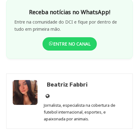
Receba notícias no WhatsApp!
Entre na comunidade do DCI e fique por dentro de
tudo em primeira mão.
ENTRE NO CANAL
Beatriz Fabbri
Site
de
Jornalista, especialista na cobertura de
Beatriz
futebol internacional, esportes, e
Fabbri
apaixonada por animais.