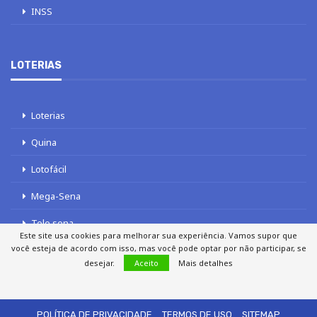
INSS
LOTERIAS
Loterias
Quina
Lotofácil
Mega-Sena
Tele sena
Este site usa cookies para melhorar sua experiência. Vamos supor que
você esteja de acordo com isso, mas você pode optar por não participar, se
desejar.
Aceito
Mais detalhes
SOBRE NÓS
AUTORES
FALE COM O JORNAL DCI
POLÍTICA DE PRIVACIDADE
TERMOS DE USO
SITEMAP