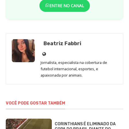
ENTRE NO CANAL
Beatriz Fabbri
Site
de
Jornalista, especialista na cobertura de
Beatriz
futebol internacional, esportes, e
Fabbri
apaixonada por animais.
VOCÊ PODE GOSTAR TAMBÉM
CORINTHIANS É ELIMINADO DA